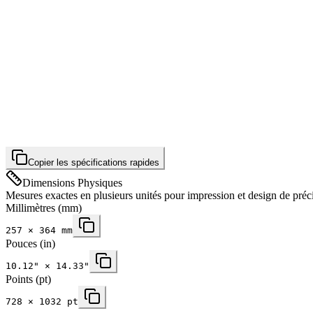
Copier les spécifications rapides
Dimensions Physiques
Mesures exactes en plusieurs unités pour impression et design de préc
Millimètres
(mm)
257
×
364
mm
Pouces
(in)
10.12
" ×
14.33
"
Points (pt)
728 × 1032 pt