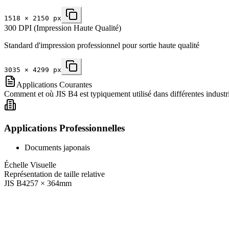
1518
×
2150
px
300 DPI (Impression Haute Qualité)
Standard d'impression professionnel pour sortie haute qualité
3035
×
4299
px
Applications Courantes
Comment et où JIS B4 est typiquement utilisé dans différentes industri
Applications Professionnelles
Documents japonais
Échelle Visuelle
Représentation de taille relative
JIS B4
257
×
364
mm