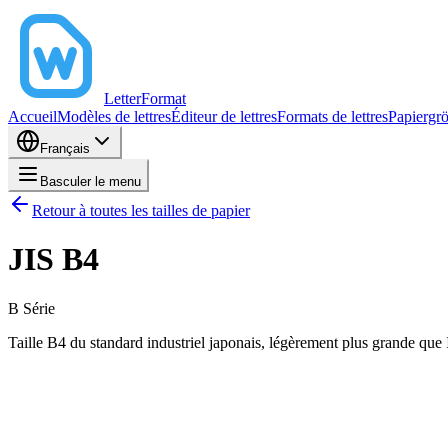
LetterFormat
Accueil
Modèles de lettres
Éditeur de lettres
Formats de lettres
Papiergr
Français
Basculer le menu
Retour à toutes les tailles de papier
JIS B4
B
Série
Taille B4 du standard industriel japonais, légèrement plus grande que