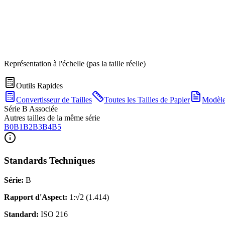
Représentation à l'échelle (pas la taille réelle)
Outils Rapides
Convertisseur de Tailles
Toutes les Tailles de Papier
Modèl
Série B Associée
Autres tailles de la même série
B0
B1
B2
B3
B4
B5
Standards Techniques
Série
:
B
Rapport d'Aspect
:
1:√2 (1.414)
Standard
:
ISO 216