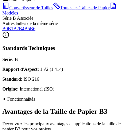
Convertisseur de Tailles
Toutes les Tailles de Papier
Modèles
Série B Associée
Autres tailles de la même série
B0
B1
B2
B4
B5
B6
Standards Techniques
Série
:
B
Rapport d'Aspect
:
1:√2 (1.414)
Standard
:
ISO 216
Origine
:
International (ISO)
✦
Fonctionnalités
Avantages de la Taille de Papier B3
Découvrez les principaux avantages et applications de la taille de
papier B3 pour vos projets.