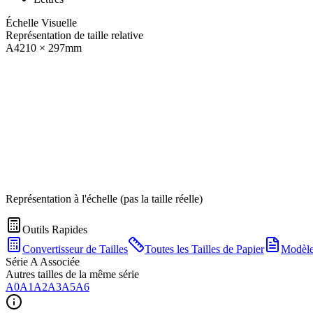
Échelle Visuelle
Représentation de taille relative
A4
210
×
297
mm
Représentation à l'échelle (pas la taille réelle)
Outils Rapides
Convertisseur de Tailles
Toutes les Tailles de Papier
Modèl
Série A Associée
Autres tailles de la même série
A0
A1
A2
A3
A5
A6