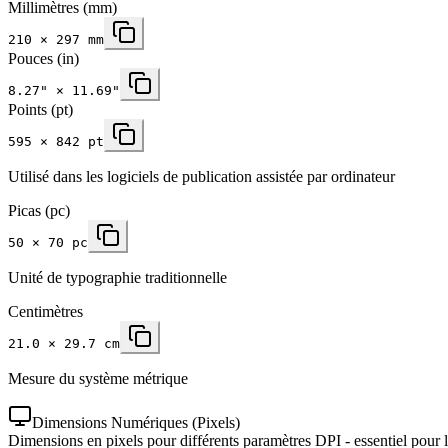
Millimètres
(mm)
210
×
297
mm
Pouces
(in)
8.27
" ×
11.69
"
Points (pt)
595 × 842 pt
Utilisé dans les logiciels de publication assistée par ordinateur
Picas (pc)
50 × 70 pc
Unité de typographie traditionnelle
Centimètres
21.0 × 29.7 cm
Mesure du système métrique
Dimensions Numériques (Pixels)
Dimensions en pixels pour différents paramètres DPI - essentiel pour 