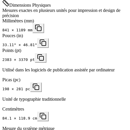
Dimensions Physiques
Mesures exactes en plusieurs unités pour impression et design de
précision
Millimètres
(mm)
841
×
1189
mm
Pouces
(in)
33.11
" ×
46.81
"
Points (pt)
2383 × 3370 pt
Utilisé dans les logiciels de publication assistée par ordinateur
Picas (pc)
198 × 281 pc
Unité de typographie traditionnelle
Centimètres
84.1 × 118.9 cm
Mesure du système métrique