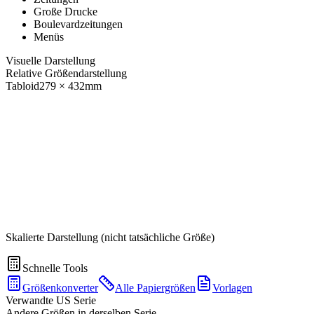
Große Drucke
Boulevardzeitungen
Menüs
Visuelle Darstellung
Relative Größendarstellung
Tabloid
279
×
432
mm
Skalierte Darstellung (nicht tatsächliche Größe)
Schnelle Tools
Größenkonverter
Alle Papiergrößen
Vorlagen
Verwandte US Serie
Andere Größen in derselben Serie