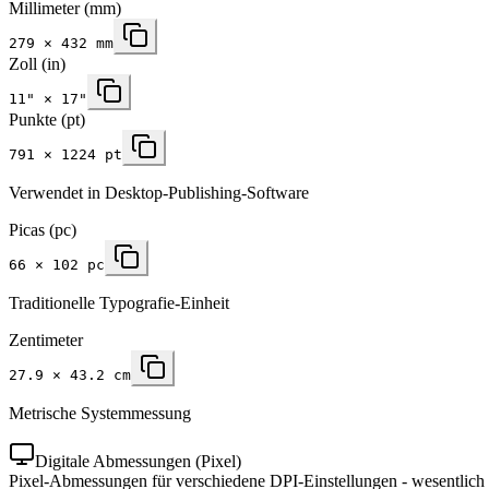
Millimeter
(mm)
279
×
432
mm
Zoll
(in)
11
" ×
17
"
Punkte (pt)
791 × 1224 pt
Verwendet in Desktop-Publishing-Software
Picas (pc)
66 × 102 pc
Traditionelle Typografie-Einheit
Zentimeter
27.9 × 43.2 cm
Metrische Systemmessung
Digitale Abmessungen (Pixel)
Pixel-Abmessungen für verschiedene DPI-Einstellungen - wesentlich 