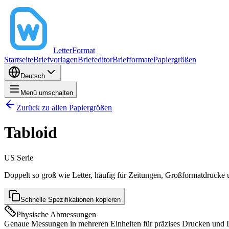
LetterFormat
Startseite
Briefvorlagen
Briefeditor
Briefformate
Papiergrößen
Deutsch
Menü umschalten
Zurück zu allen Papiergrößen
Tabloid
US
Serie
Doppelt so groß wie Letter, häufig für Zeitungen, Großformatdrucke 
Schnelle Spezifikationen kopieren
Physische Abmessungen
Genaue Messungen in mehreren Einheiten für präzises Drucken und 