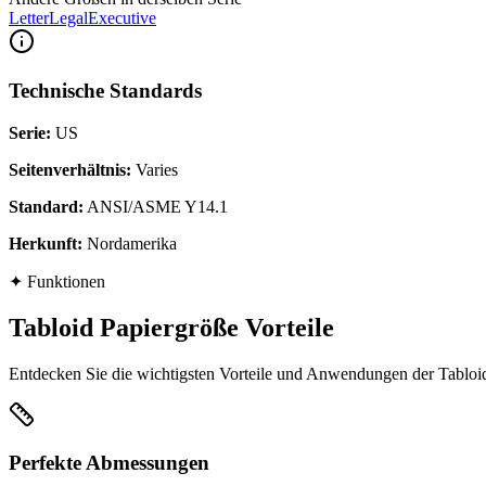
Letter
Legal
Executive
Technische Standards
Serie
:
US
Seitenverhältnis
:
Varies
Standard
:
ANSI/ASME Y14.1
Herkunft
:
Nordamerika
✦
Funktionen
Tabloid Papiergröße Vorteile
Entdecken Sie die wichtigsten Vorteile und Anwendungen der Tabloid 
Perfekte Abmessungen