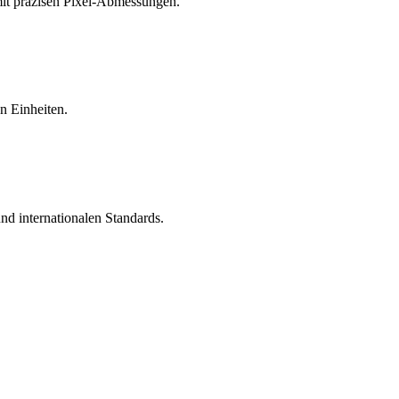
mit präzisen Pixel-Abmessungen.
en Einheiten.
nd internationalen Standards.