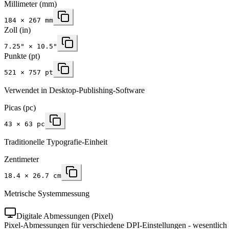
Millimeter
(mm)
184
×
267
mm
Zoll
(in)
7.25
" ×
10.5
"
Punkte (pt)
521 × 757 pt
Verwendet in Desktop-Publishing-Software
Picas (pc)
43 × 63 pc
Traditionelle Typografie-Einheit
Zentimeter
18.4 × 26.7 cm
Metrische Systemmessung
Digitale Abmessungen (Pixel)
Pixel-Abmessungen für verschiedene DPI-Einstellungen - wesentlich 