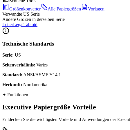
Schnelle Tools
Größenkonverter
Alle Papiergrößen
Vorlagen
Verwandte US Serie
Andere Größen in derselben Serie
Letter
Legal
Tabloid
Technische Standards
Serie
:
US
Seitenverhältnis
:
Varies
Standard
:
ANSI/ASME Y14.1
Herkunft
:
Nordamerika
✦
Funktionen
Executive Papiergröße Vorteile
Entdecken Sie die wichtigsten Vorteile und Anwendungen der Executiv