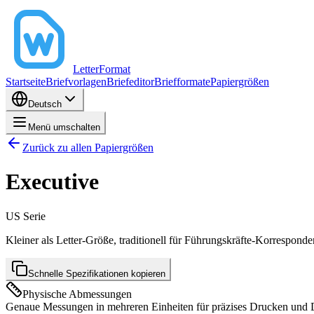
LetterFormat
Startseite
Briefvorlagen
Briefeditor
Briefformate
Papiergrößen
Deutsch
Menü umschalten
Zurück zu allen Papiergrößen
Executive
US
Serie
Kleiner als Letter-Größe, traditionell für Führungskräfte-Korrespon
Schnelle Spezifikationen kopieren
Physische Abmessungen
Genaue Messungen in mehreren Einheiten für präzises Drucken und 