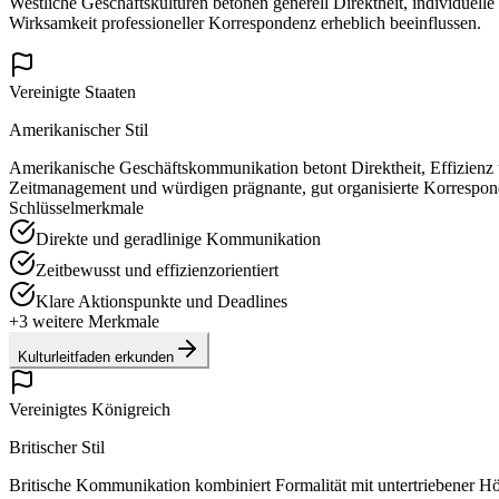
Westliche Geschäftskulturen betonen generell Direktheit, individuell
Wirksamkeit professioneller Korrespondenz erheblich beeinflussen.
Vereinigte Staaten
Amerikanischer Stil
Amerikanische Geschäftskommunikation betont Direktheit, Effizienz 
Zeitmanagement und würdigen prägnante, gut organisierte Korrespond
Schlüsselmerkmale
Direkte und geradlinige Kommunikation
Zeitbewusst und effizienzorientiert
Klare Aktionspunkte und Deadlines
+
3
weitere Merkmale
Kulturleitfaden erkunden
Vereinigtes Königreich
Britischer Stil
Britische Kommunikation kombiniert Formalität mit untertriebener Höfl