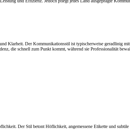
e Leistung und Effizienz. Jedoch pflegt jedes Land ausgeprägte Kommuni
und Klarheit. Der Kommunikationsstil ist typischerweise geradlinig m
enz, die schnell zum Punkt kommt, während sie Professionalität bewah
ichkeit. Der Stil betont Höflichkeit, angemessene Etikette und subtile