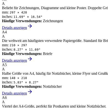
A
Beliebt für Zeichnungen, Diagramme und kleine Poster. Doppelte Gr
mm:
297
×
420
inches:
11.69
" ×
16.54
"
Häufige Verwendungen
:
Zeichnungen
Details anzeigen
A4
A
Die weltweit am häufigsten verwendete Papiergröße. Standard für B
mm:
210
×
297
inches:
8.27
" ×
11.69
"
Häufige Verwendungen
:
Briefe
Details anzeigen
A5
A
Halbe Größe von A4, häufig für Notizbücher, kleine Flyer und Grußk
mm:
148
×
210
inches:
5.83
" ×
8.27
"
Häufige Verwendungen
:
Notizbücher
Details anzeigen
A6
A
Viertel der A4-Größe, perfekt für Postkarten und kleine Notizbücher.