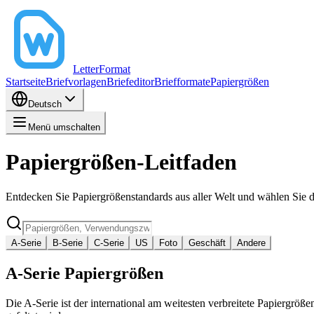
LetterFormat
Startseite
Briefvorlagen
Briefeditor
Briefformate
Papiergrößen
Deutsch
Menü umschalten
Papiergrößen-Leitfaden
Entdecken Sie Papiergrößenstandards aus aller Welt und wählen Sie d
A-Serie
B-Serie
C-Serie
US
Foto
Geschäft
Andere
A-Serie Papiergrößen
Die A-Serie ist der international am weitesten verbreitete Papiergröß