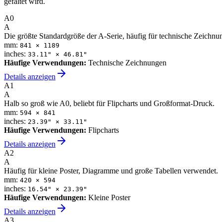
gefaltet wird.
A0
A
Die größte Standardgröße der A-Serie, häufig für technische Zeichn
mm:
841
×
1189
inches:
33.11
" ×
46.81
"
Häufige Verwendungen
:
Technische Zeichnungen
Details anzeigen
A1
A
Halb so groß wie A0, beliebt für Flipcharts und Großformat-Druck.
mm:
594
×
841
inches:
23.39
" ×
33.11
"
Häufige Verwendungen
:
Flipcharts
Details anzeigen
A2
A
Häufig für kleine Poster, Diagramme und große Tabellen verwendet.
mm:
420
×
594
inches:
16.54
" ×
23.39
"
Häufige Verwendungen
:
Kleine Poster
Details anzeigen
A3