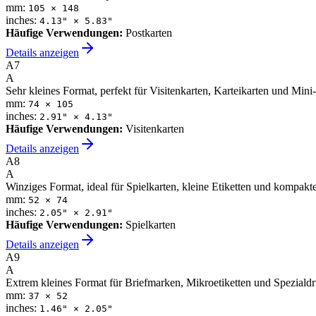
mm:
105
×
148
inches:
4.13
" ×
5.83
"
Häufige Verwendungen
:
Postkarten
Details anzeigen
A7
A
Sehr kleines Format, perfekt für Visitenkarten, Karteikarten und Mini
mm:
74
×
105
inches:
2.91
" ×
4.13
"
Häufige Verwendungen
:
Visitenkarten
Details anzeigen
A8
A
Winziges Format, ideal für Spielkarten, kleine Etiketten und kompakt
mm:
52
×
74
inches:
2.05
" ×
2.91
"
Häufige Verwendungen
:
Spielkarten
Details anzeigen
A9
A
Extrem kleines Format für Briefmarken, Mikroetiketten und Spezialdr
mm:
37
×
52
inches:
1.46
" ×
2.05
"