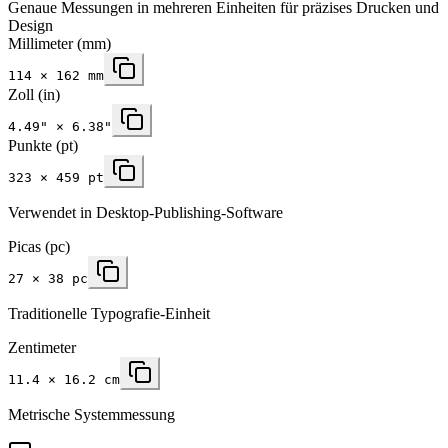
Genaue Messungen in mehreren Einheiten für präzises Drucken und
Design
Millimeter
(mm)
114
×
162
mm
Zoll
(in)
4.49
" ×
6.38
"
Punkte (pt)
323 × 459 pt
Verwendet in Desktop-Publishing-Software
Picas (pc)
27 × 38 pc
Traditionelle Typografie-Einheit
Zentimeter
11.4 × 16.2 cm
Metrische Systemmessung