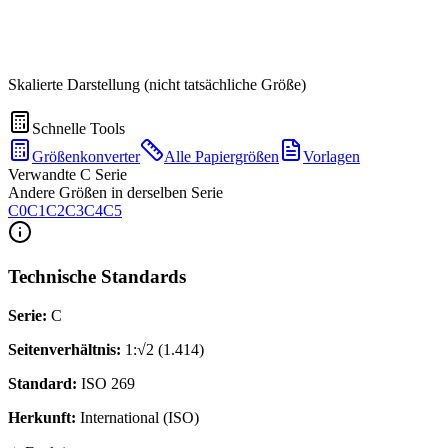
Skalierte Darstellung (nicht tatsächliche Größe)
Schnelle Tools
Größenkonverter
Alle Papiergrößen
Vorlagen
Verwandte C Serie
Andere Größen in derselben Serie
C0
C1
C2
C3
C4
C5
Technische Standards
Serie
:
C
Seitenverhältnis
:
1:√2 (1.414)
Standard
:
ISO 269
Herkunft
:
International (ISO)