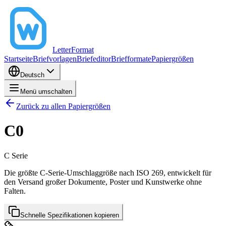
LetterFormat
Startseite
Briefvorlagen
Briefeditor
Briefformate
Papiergrößen
Deutsch
Menü umschalten
Zurück zu allen Papiergrößen
C0
C
Serie
Die größte C-Serie-Umschlaggröße nach ISO 269, entwickelt für
den Versand großer Dokumente, Poster und Kunstwerke ohne
Falten.
Schnelle Spezifikationen kopieren