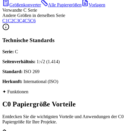
Größenkonverter
Alle Papiergrößen
Vorlagen
Verwandte C Serie
Andere Größen in derselben Serie
C1
C2
C3
C4
C5
C6
Technische Standards
Serie
:
C
Seitenverhältnis
:
1:√2 (1.414)
Standard
:
ISO 269
Herkunft
:
International (ISO)
✦
Funktionen
C0 Papiergröße Vorteile
Entdecken Sie die wichtigsten Vorteile und Anwendungen der C0
Papiergröße für Ihre Projekte.