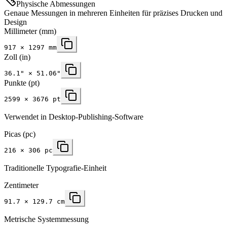
Physische Abmessungen
Genaue Messungen in mehreren Einheiten für präzises Drucken und
Design
Millimeter
(mm)
917
×
1297
mm
Zoll
(in)
36.1
" ×
51.06
"
Punkte (pt)
2599 × 3676 pt
Verwendet in Desktop-Publishing-Software
Picas (pc)
216 × 306 pc
Traditionelle Typografie-Einheit
Zentimeter
91.7 × 129.7 cm
Metrische Systemmessung