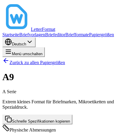
LetterFormat
Startseite
Briefvorlagen
Briefeditor
Briefformate
Papiergrößen
Deutsch
Menü umschalten
Zurück zu allen Papiergrößen
A9
A
Serie
Extrem kleines Format für Briefmarken, Mikroetiketten und
Spezialdruck.
Schnelle Spezifikationen kopieren
Physische Abmessungen