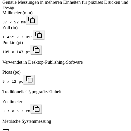
Genaue Messungen in mehreren Einheiten für präzises Drucken und
Design
Millimeter
(mm)
37
×
52
mm
Zoll
(in)
1.46
" ×
2.05
"
Punkte (pt)
105 × 147 pt
Verwendet in Desktop-Publishing-Software
Picas (pc)
9 × 12 pc
Traditionelle Typografie-Einheit
Zentimeter
3.7 × 5.2 cm
Metrische Systemmessung