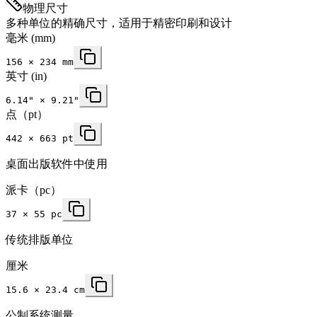
物理尺寸
多种单位的精确尺寸，适用于精密印刷和设计
毫米
(mm)
156
×
234
mm
英寸
(in)
6.14
" ×
9.21
"
点（pt）
442 × 663 pt
桌面出版软件中使用
派卡（pc）
37 × 55 pc
传统排版单位
厘米
15.6 × 23.4 cm
公制系统测量