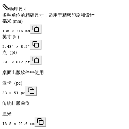
物理尺寸
多种单位的精确尺寸，适用于精密印刷和设计
毫米
(mm)
138
×
216
mm
英寸
(in)
5.43
" ×
8.5
"
点（pt）
391 × 612 pt
桌面出版软件中使用
派卡（pc）
33 × 51 pc
传统排版单位
厘米
13.8 × 21.6 cm