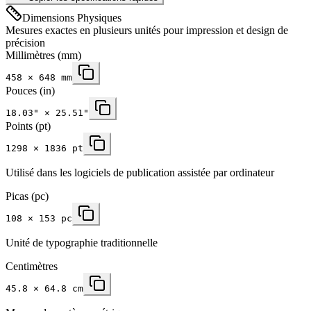
Dimensions Physiques
Mesures exactes en plusieurs unités pour impression et design de
précision
Millimètres
(mm)
458
×
648
mm
Pouces
(in)
18.03
" ×
25.51
"
Points (pt)
1298 × 1836 pt
Utilisé dans les logiciels de publication assistée par ordinateur
Picas (pc)
108 × 153 pc
Unité de typographie traditionnelle
Centimètres
45.8 × 64.8 cm