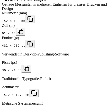
Genaue Messungen in mehreren Einheiten für präzises Drucken und
Design
Millimeter
(mm)
152
×
102
mm
Zoll
(in)
6
" ×
4
"
Punkte (pt)
431 × 289 pt
Verwendet in Desktop-Publishing-Software
Picas (pc)
36 × 24 pc
Traditionelle Typografie-Einheit
Zentimeter
15.2 × 10.2 cm
Metrische Systemmessung