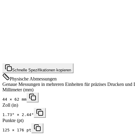
Schnelle Spezifikationen kopieren
Physische Abmessungen
Genaue Messungen in mehreren Einheiten für präzises Drucken und 
Millimeter
(mm)
44
×
62
mm
Zoll
(in)
1.73
" ×
2.44
"
Punkte (pt)
125 × 176 pt