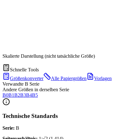
Skalierte Darstellung (nicht tatsächliche Größe)
Schnelle Tools
Größenkonverter
Alle Papiergrößen
Vorlagen
Verwandte B Serie
Andere Größen in derselben Serie
B0
B1
B2
B3
B4
B5
Technische Standards
Serie
:
B
Seitenverhältnis
:
1:√2 (1.414)