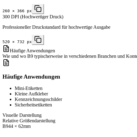
260
×
366
px
300 DPI (Hochwertiger Druck)
Professioneller Druckstandard für hochwertige Ausgabe
520
×
732
px
Häufige Anwendungen
Wie und wo B9 typischerweise in verschiedenen Branchen und Kont
Häufige Anwendungen
Mini-Etiketten
Kleine Aufkleber
Kennzeichnungsschilder
Sicherheitsetiketten
Visuelle Darstellung
Relative Größendarstellung
B9
44
×
62
mm