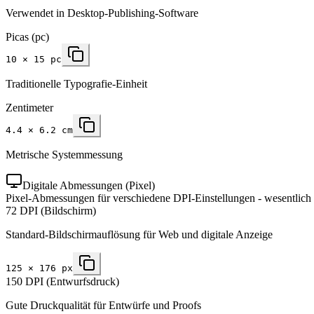
Verwendet in Desktop-Publishing-Software
Picas (pc)
10 × 15 pc
Traditionelle Typografie-Einheit
Zentimeter
4.4 × 6.2 cm
Metrische Systemmessung
Digitale Abmessungen (Pixel)
Pixel-Abmessungen für verschiedene DPI-Einstellungen - wesentlich 
72 DPI (Bildschirm)
Standard-Bildschirmauflösung für Web und digitale Anzeige
125
×
176
px
150 DPI (Entwurfsdruck)
Gute Druckqualität für Entwürfe und Proofs