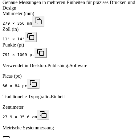
Genaue Messungen in mehreren Einheiten für präzises Drucken und
Design
Millimeter
(mm)
279
×
356
mm
Zoll
(in)
11
" ×
14
"
Punkte (pt)
791 × 1009 pt
Verwendet in Desktop-Publishing-Software
Picas (pc)
66 × 84 pc
Traditionelle Typografie-Einheit
Zentimeter
27.9 × 35.6 cm
Metrische Systemmessung