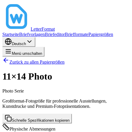
LetterFormat
Startseite
Briefvorlagen
Briefeditor
Briefformate
Papiergrößen
Deutsch
Menü umschalten
Zurück zu allen Papiergrößen
11×14 Photo
Photo
Serie
Großformat-Fotogröße für professionelle Ausstellungen,
Kunstdrucke und Premium-Fotopräsentationen.
Schnelle Spezifikationen kopieren
Physische Abmessungen