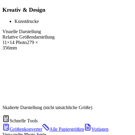
Kreativ & Design
Kunstdrucke
Visuelle Darstellung
Relative Größendarstellung
11×14 Photo
279
×
356
mm
Skalierte Darstellung (nicht tatsächliche Größe)
Schnelle Tools
Größenkonverter
Alle Papiergrößen
Vorlagen
Verwandte Photo Serie