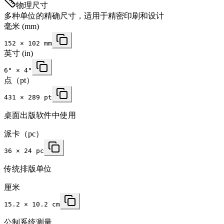
物理尺寸
多种单位的精确尺寸，适用于精密印刷和设计
毫米
(mm)
152
×
102
mm
英寸
(in)
6
" ×
4
"
点（pt）
431 × 289 pt
桌面出版软件中使用
派卡（pc）
36 × 24 pc
传统排版单位
厘米
15.2 × 10.2 cm
公制系统测量