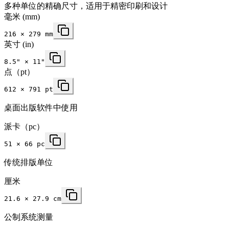
多种单位的精确尺寸，适用于精密印刷和设计
毫米
(mm)
216
×
279
mm
英寸
(in)
8.5
" ×
11
"
点（pt）
612 × 791 pt
桌面出版软件中使用
派卡（pc）
51 × 66 pc
传统排版单位
厘米
21.6 × 27.9 cm
公制系统测量