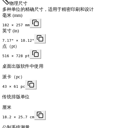
物理尺寸
多种单位的精确尺寸，适用于精密印刷和设计
毫米
(mm)
182
×
257
mm
英寸
(in)
7.17
" ×
10.12
"
点（pt）
516 × 728 pt
桌面出版软件中使用
派卡（pc）
43 × 61 pc
传统排版单位
厘米
18.2 × 25.7 cm
公制系统测量