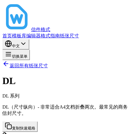
信件格式
首页
模板库
编辑器
格式指南
纸张尺寸
中文
切换菜单
返回所有纸张尺寸
DL
DL
系列
DL（尺寸纵向）- 非常适合A4文档折叠两次。最常见的商务
信封尺寸。
复制快速规格