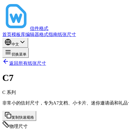
信件格式
首页
模板库
编辑器
格式指南
纸张尺寸
中文
切换菜单
返回所有纸张尺寸
C7
C
系列
非常小的信封尺寸，专为A7文档、小卡片、迷你邀请函和礼品
复制快速规格
物理尺寸