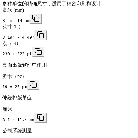
多种单位的精确尺寸，适用于精密印刷和设计
毫米
(mm)
81
×
114
mm
英寸
(in)
3.19
" ×
4.49
"
点（pt）
230 × 323 pt
桌面出版软件中使用
派卡（pc）
19 × 27 pc
传统排版单位
厘米
8.1 × 11.4 cm
公制系统测量