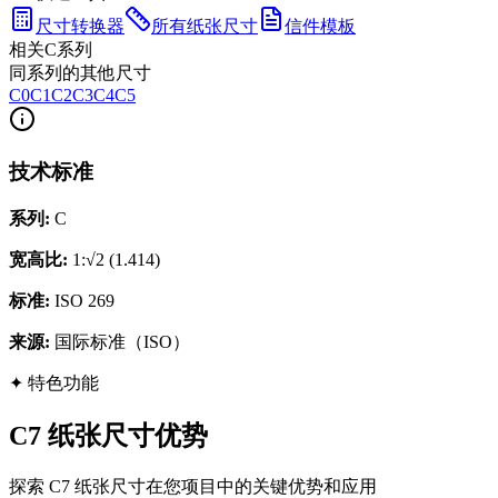
尺寸转换器
所有纸张尺寸
信件模板
相关C系列
同系列的其他尺寸
C0
C1
C2
C3
C4
C5
技术标准
系列
:
C
宽高比
:
1:√2 (1.414)
标准
:
ISO 269
来源
:
国际标准（ISO）
✦
特色功能
C7 纸张尺寸优势
探索 C7 纸张尺寸在您项目中的关键优势和应用