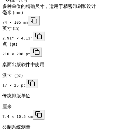
物理尺寸
多种单位的精确尺寸，适用于精密印刷和设计
毫米
(mm)
74
×
105
mm
英寸
(in)
2.91
" ×
4.13
"
点（pt）
210 × 298 pt
桌面出版软件中使用
派卡（pc）
17 × 25 pc
传统排版单位
厘米
7.4 × 10.5 cm
公制系统测量