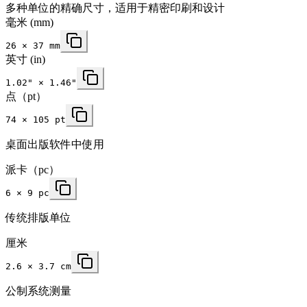
多种单位的精确尺寸，适用于精密印刷和设计
毫米
(mm)
26
×
37
mm
英寸
(in)
1.02
" ×
1.46
"
点（pt）
74 × 105 pt
桌面出版软件中使用
派卡（pc）
6 × 9 pc
传统排版单位
厘米
2.6 × 3.7 cm
公制系统测量