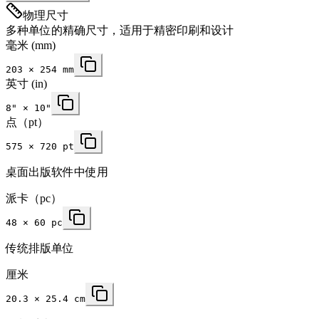
物理尺寸
多种单位的精确尺寸，适用于精密印刷和设计
毫米
(mm)
203
×
254
mm
英寸
(in)
8
" ×
10
"
点（pt）
575 × 720 pt
桌面出版软件中使用
派卡（pc）
48 × 60 pc
传统排版单位
厘米
20.3 × 25.4 cm