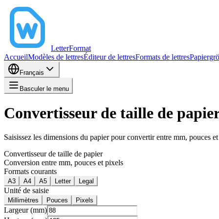
LetterFormat
Accueil
Modèles de lettres
Éditeur de lettres
Formats de lettres
Papiergr
Français
Basculer le menu
Convertisseur de taille de papie
Saisissez les dimensions du papier pour convertir entre mm, pouces et 
Convertisseur de taille de papier
Conversion entre mm, pouces et pixels
Formats courants
A3
A4
A5
Letter
Legal
Unité de saisie
Millimètres
Pouces
Pixels
Largeur (mm)