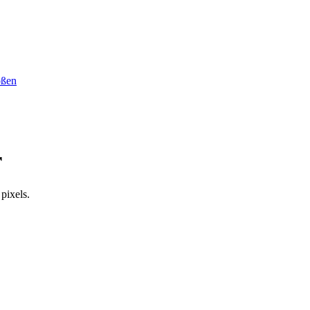
ößen
r
pixels.