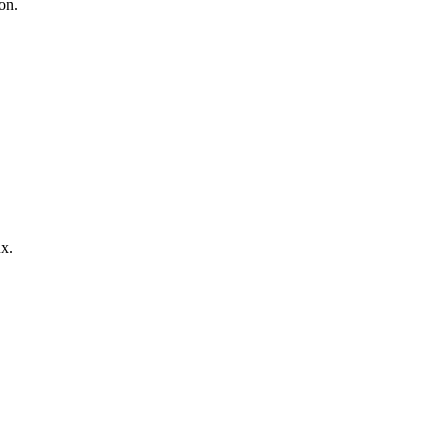
on.
x.