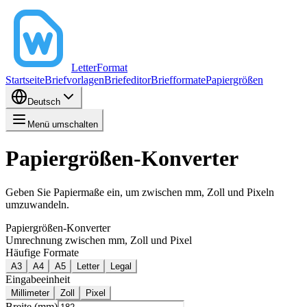
LetterFormat
Startseite
Briefvorlagen
Briefeditor
Briefformate
Papiergrößen
Deutsch
Menü umschalten
Papiergrößen‑Konverter
Geben Sie Papiermaße ein, um zwischen mm, Zoll und Pixeln
umzuwandeln.
Papiergrößen‑Konverter
Umrechnung zwischen mm, Zoll und Pixel
Häufige Formate
A3
A4
A5
Letter
Legal
Eingabeeinheit
Millimeter
Zoll
Pixel
Breite (mm)